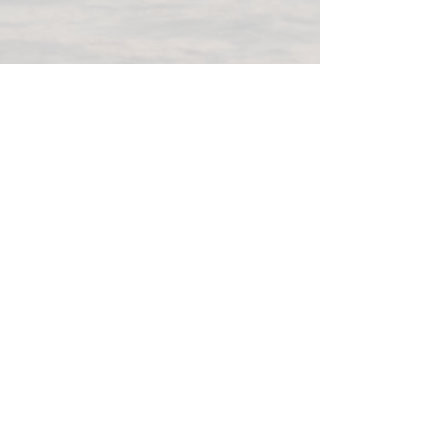
Camping de la
Pointe-Taylor
Réservez en ligne
149, boulevard Perron Est, New
Richmond (QC), G0C 2B0